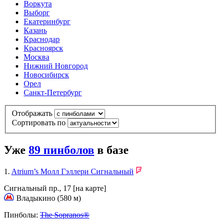
Воркута
Выборг
Екатеринбург
Казань
Краснодар
Красноярск
Москва
Нижний Новгород
Новосибирск
Орел
Санкт-Петербург
Отображать
Сортировать по
Уже
89
пинболов
в базе
1.
Atrium’s Молл Гэллери Сигнальный
Сигнальный пр., 17
[на карте]
Владыкино (580 м)
Пинболы:
The Sopranos®