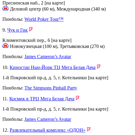
Пресненская наб., 2
[на карте]
Деловой центр (60 м), Международная (340 м)
Пинболы:
World Poker Tour™
9.
Чук и Гик
Климентовский пер., 6
[на карте]
Новокузнецкая (100 м), Третьяковская (270 м)
Пинболы:
James Cameron’s Avatar
10.
Киностар Нью-Йорк ТЦ Мега Белая Дача
1-й Покровский пр-д, д. 5, г. Котельники
[на карте]
Пинболы:
The Simpsons Pinball Party
11.
Космик в ТРЦ Мега Белая Дача
1-й Покровский пр-д, д. 5, г. Котельники
[на карте]
Пинболы:
James Cameron’s Avatar
12.
Развлекательный комплекс «ОДОН»