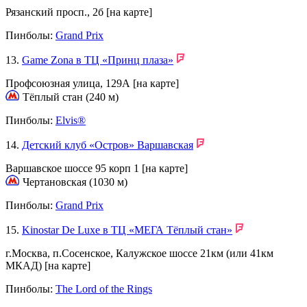
Рязанский просп., 2б
[на карте]
Пинболы:
Grand Prix
13.
Game Zona в ТЦ «Принц плаза»
Профсоюзная улица, 129А
[на карте]
Тёплый стан (240 м)
Пинболы:
Elvis®
14.
Детский клуб «Остров» Варшавская
Варшавское шоссе 95 корп 1
[на карте]
Чертановская (1030 м)
Пинболы:
Grand Prix
15.
Kinostar De Luxe в ТЦ «МЕГА Тёплый стан»
г.Москва, п.Сосенское, Калужское шоссе 21км (или 41км
МКАД)
[на карте]
Пинболы:
The Lord of the Rings