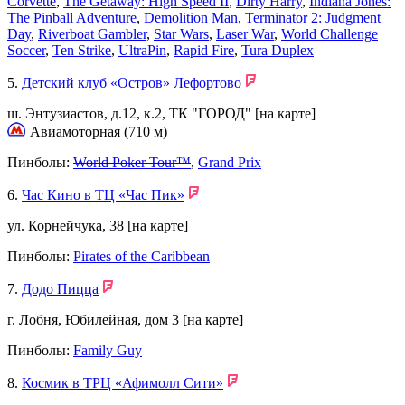
Corvette
,
The Getaway: High Speed II
,
Dirty Harry
,
Indiana Jones:
The Pinball Adventure
,
Demolition Man
,
Terminator 2: Judgment
Day
,
Riverboat Gambler
,
Star Wars
,
Laser War
,
World Challenge
Soccer
,
Ten Strike
,
UltraPin
,
Rapid Fire
,
Tura Duplex
5.
Детский клуб «Остров» Лефортово
ш. Энтузиастов, д.12, к.2, ТК "ГОРОД"
[на карте]
Авиамоторная (710 м)
Пинболы:
World Poker Tour™
,
Grand Prix
6.
Час Кино в ТЦ «Час Пик»
ул. Корнейчука, 38
[на карте]
Пинболы:
Pirates of the Caribbean
7.
Додо Пицца
г. Лобня, Юбилейная, дом 3
[на карте]
Пинболы:
Family Guy
8.
Космик в ТРЦ «Афимолл Сити»