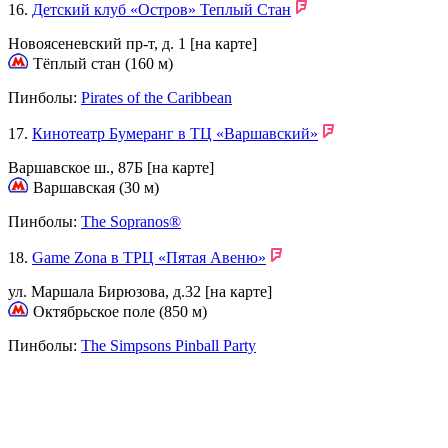
16.
Детский клуб «Остров» Теплый Стан
Новоясеневский пр-т, д. 1
[на карте]
Тёплый стан (160 м)
Пинболы:
Pirates of the Caribbean
17.
Кинотеатр Бумеранг в ТЦ «Варшавский»
Варшавское ш., 87Б
[на карте]
Варшавская (30 м)
Пинболы:
The Sopranos®
18.
Game Zona в ТРЦ «Пятая Авеню»
ул. Маршала Бирюзова, д.32
[на карте]
Октябрьское поле (850 м)
Пинболы:
The Simpsons Pinball Party