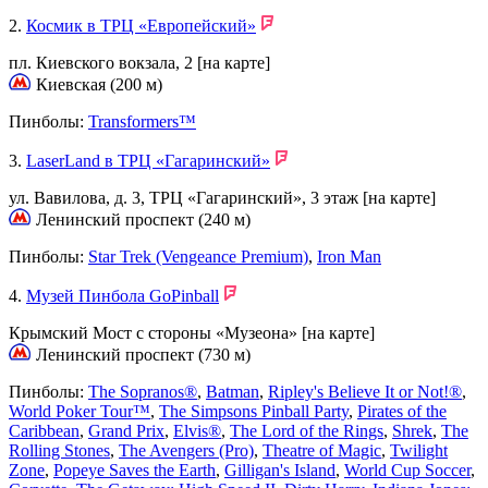
2.
Космик в ТРЦ «Европейский»
пл. Киевского вокзала, 2
[на карте]
Киевская (200 м)
Пинболы:
Transformers™
3.
LaserLand в ТРЦ «Гагаринский»
ул. Вавилова, д. 3, ТРЦ «Гагаринский», 3 этаж
[на карте]
Ленинский проспект (240 м)
Пинболы:
Star Trek (Vengeance Premium)
,
Iron Man
4.
Музей Пинбола GoPinball
Крымский Мост с стороны «Музеона»
[на карте]
Ленинский проспект (730 м)
Пинболы:
The Sopranos®
,
Batman
,
Ripley's Believe It or Not!®
,
World Poker Tour™
,
The Simpsons Pinball Party
,
Pirates of the
Caribbean
,
Grand Prix
,
Elvis®
,
The Lord of the Rings
,
Shrek
,
The
Rolling Stones
,
The Avengers (Pro)
,
Theatre of Magic
,
Twilight
Zone
,
Popeye Saves the Earth
,
Gilligan's Island
,
World Cup Soccer
,